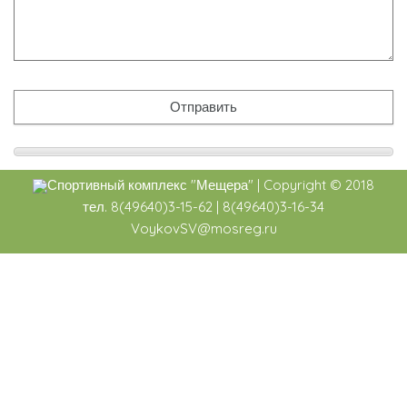
Спортивный комплекс
"Мещера"
|
Copyright ©
2018
тел. 8(49640)3-15-62 | 8(49640)3-16-34
VoykovSV@mosreg.ru