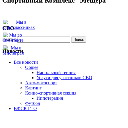
Спортивный Комплекс “Мещера”
СВО
Найти:
Новости
Все новости
Oбщее
Настольный теннис
Услуги для участников СВО
Авто-мотоспорт
Картинг
Конно-спортивная секция
Иппотерапия
Футбол
ВФСК ГТО