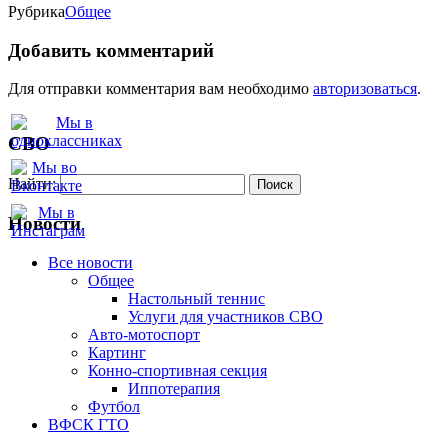
Рубрика
Oбщее
Добавить комментарий
Для отправки комментария вам необходимо
авторизоваться
.
СВО
Найти:
Новости
Все новости
Oбщее
Настольный теннис
Услуги для участников СВО
Авто-мотоспорт
Картинг
Конно-спортивная секция
Иппотерапия
Футбол
ВФСК ГТО