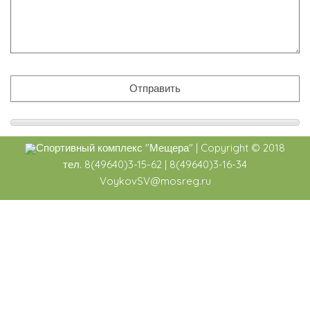
Спортивный комплекс
"Мещера"
|
Copyright ©
2018
тел. 8(49640)3-15-62 | 8(49640)3-16-34
VoykovSV@mosreg.ru