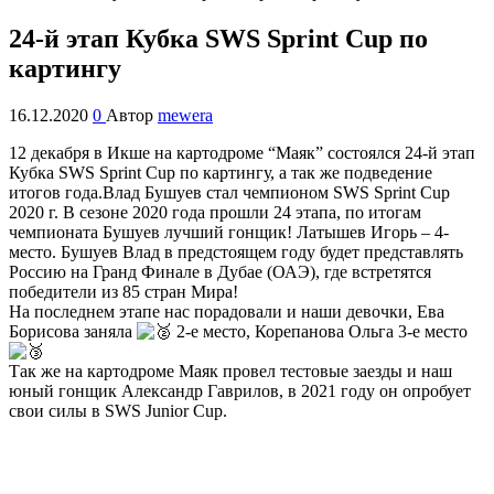
24-й этап Кубка SWS Sprint Cup по
картингу
16.12.2020
0
Автор
mewera
12 декабря в Икше на картодроме “Маяк” состоялся 24-й этап
Кубка SWS Sprint Cup по картингу, а так же подведение
итогов года.
Влад Бушуев стал чемпионом SWS Sprint Cup
2020 г. В сезоне 2020 года прошли 24 этапа, по итогам
чемпионата Бушуев лучший гонщик! Латышев Игорь – 4-
место. Бушуев Влад в предстоящем году будет представлять
Россию на Гранд Финале в Дубае (ОАЭ), где встретятся
победители из 85 стран Мира!
На последнем этапе нас порадовали и наши девочки, Ева
Борисова заняла
2-е место, Корепанова Ольга 3-е место
Так же на картодроме Маяк провел тестовые заезды и наш
юный гонщик Александр Гаврилов, в 2021 году он опробует
свои силы в SWS Junior Cup.