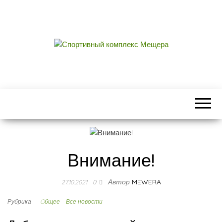
СПОРТИВНЫЙ
центральный стадион городского округа
Егорьевск
КОМПЛЕКС
МЕЩЕРА
Внимание!
Автор
MEWERA
27.10.2021
0
Рубрика
Oбщее
Все новости