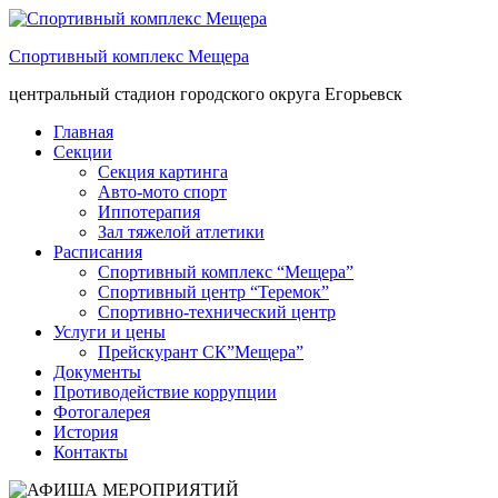
Спортивный комплекс Мещера
центральный стадион городского округа Егорьевск
Главная
Секции
Секция картинга
Авто-мото спорт
Иппотерапия
Зал тяжелой атлетики
Расписания
Спортивный комплекс “Мещера”
Спортивный центр “Теремок”
Спортивно-технический центр
Услуги и цены
Прейскурант СК”Мещера”
Документы
Противодействие коррупции
Фотогалерея
История
Контакты