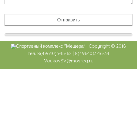
Спортивный комплекс
"Мещера"
|
Copyright ©
2018
тел. 8(49640)3-15-62 | 8(49640)3-16-34
VoykovSV@mosreg.ru