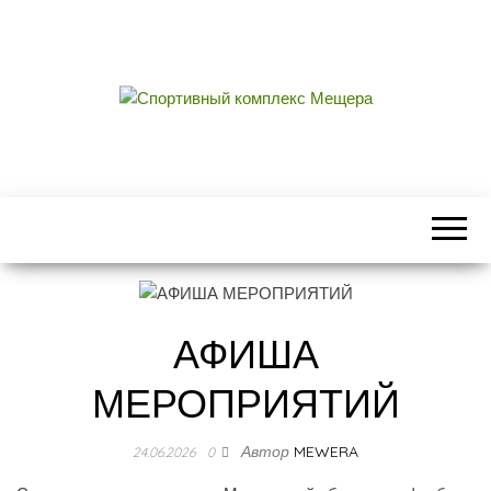
СПОРТИВНЫЙ
центральный стадион городского округа
Егорьевск
КОМПЛЕКС
МЕЩЕРА
АФИША
МЕРОПРИЯТИЙ
Автор
MEWERA
24.06.2026
0