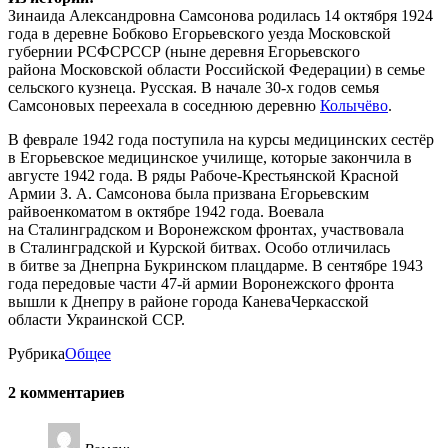
Зинаида Александровна Самсонова родилась 14 октября 1924
года в деревне Бобково Егорьевского уезда Московской
губернии РСФСРССР (ныне деревня Егорьевского
района Московской области Российской Федерации) в семье
сельского кузнеца. Русская. В начале 30-х годов семья
Самсоновых переехала в соседнюю деревню
Колычёво
.
В феврале 1942 года поступила на курсы медицинских сестёр
в Егорьевское медицинское училище, которые закончила в
августе 1942 года. В ряды Рабоче-Крестьянской Красной
Армии З. А. Самсонова была призвана Егорьевским
райвоенкоматом в октябре 1942 года. Воевала
на Сталинградском и Воронежском фронтах, участвовала
в Сталинградской и Курской битвах. Особо отличилась
в битве за Днепрна Букринском плацдарме. В сентябре 1943
года передовые части 47-й армии Воронежского фронта
вышли к Днепру в районе города КаневаЧеркасской
области Украинской ССР.
Рубрика
Oбщее
2 комментариев