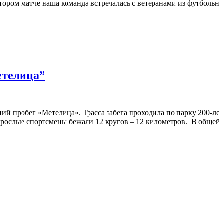
тором матче наша команда встречалась с ветеранами из футболь
етелица”
ий пробег «Метелица». Трасса забега проходила по парку 200-ле
 взрослые спортсмены бежали 12 кругов – 12 километров. В обще