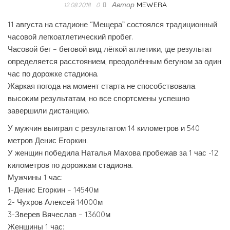
Автор
MEWERA
12.08.2018
0
11 августа на стадионе “Мещера” состоялся традиционный
часовой легкоатлетический пробег.
Часовой бег – беговой вид лёгкой атлетики, где результат
определяется расстоянием, преодолённым бегуном за один
час по дорожке стадиона.
Жаркая погода на момент старта не способствовала
высоким результатам, но все спортсмены успешно
завершили дистанцию.
У мужчин выиграл с результатом 14 километров и 540
метров Денис Егоркин.
У женщин победила Наталья Махова пробежав за 1 час -12
километров по дорожкам стадиона.
Мужчины 1 час:
1-Денис Егоркин – 14540м
2- Чухров Алексей 14000м
3-Зверев Вячеслав – 13600м
Женщины 1 час: