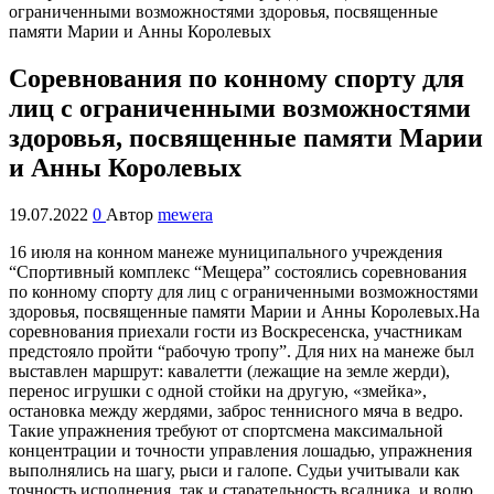
Cоревнования по конному спорту для
лиц с ограниченными возможностями
здоровья, посвященные памяти Марии
и Анны Королевых
19.07.2022
0
Автор
mewera
16 июля на конном манеже муниципального учреждения
“Спортивный комплекс “Мещера” состоялись соревнования
по конному спорту для лиц с ограниченными возможностями
здоровья, посвященные памяти Марии и Анны Королевых.
На
соревнования приехали гости из Воскресенска, участникам
предстояло пройти “рабочую тропу”. Для них на манеже был
выставлен маршрут: кавалетти (лежащие на земле жерди),
перенос игрушки с одной стойки на другую, «змейка»,
остановка между жердями, заброс теннисного мяча в ведро.
Такие упражнения требуют от спортсмена максимальной
концентрации и точности управления лошадью, упражнения
выполнялись на шагу, рыси и галопе. Судьи учитывали как
точность исполнения, так и старательность всадника, и волю