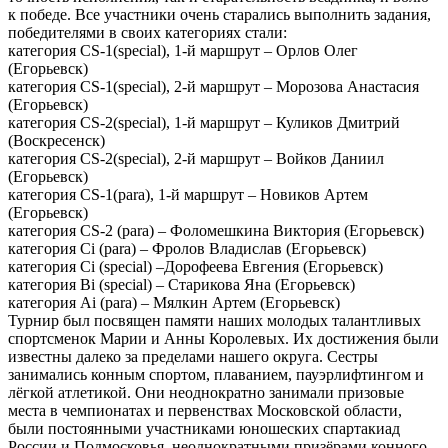
к победе. Все участники очень старались выполнить задания,
победителями в своих категориях стали:
категория CS-1(special), 1-й маршрут – Орлов Олег
(Егорьевск)
категория CS-1(special), 2-й маршрут – Морозова Анастасия
(Егорьевск)
категория CS-2(special), 1-й маршрут – Куликов Дмитрий
(Воскресенск)
категория CS-2(special), 2-й маршрут – Войков Даниил
(Егорьевск)
категория CS-1(para), 1-й маршрут – Новиков Артем
(Егорьевск)
категория CS-2 (para) – Фоломешкина Виктория (Егорьевск)
категория Ci (para) – Фролов Владислав (Егорьевск)
категория Ci (special) –Дорофеева Евгения (Егорьевск)
категория Вi (special) – Старикова Яна (Егорьевск)
категория Аi (para) – Мялкин Артем (Егорьевск)
Турнир был посвящен памяти наших молодых талантливых
спортсменок Марии и Анны Королевых. Их достижения были
известны далеко за пределами нашего округа. Сестры
занимались конным спортом, плаванием, пауэрлифтингом и
лёгкой атлетикой. Они неоднократно занимали призовые
места в чемпионатах и первенствах Московской области,
были постоянными участниками юношеских спартакиад
России и Подмосковья, неоднократными призёрами конного