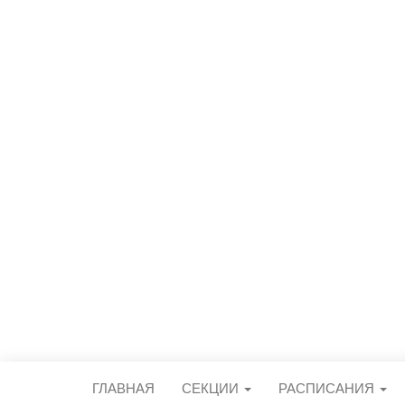
СПОРТИВН
центральный стадион городского 
ГЛАВНАЯ
СЕКЦИИ
РАСПИСАНИЯ