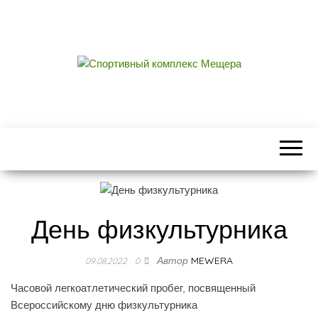
СПОРТИВНЫЙ
центральный стадион городского округа
Егорьевск
КОМПЛЕКС
МЕЩЕРА
День физкультурника
Автор
MEWERA
09.08.2022
0
Часовой легкоатлетический пробег, посвященный
Всероссийскому дню физкультурника