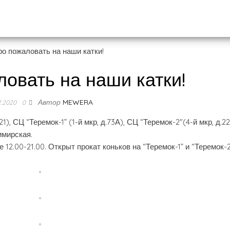
овать на наши катки!
Автор
MEWERA
2.2020
0
, СЦ “Теремок-1” (1-й мкр, д.73А), СЦ “Теремок-2″(4-й мкр, д.22
имирская.
12.00-21.00. Открыт прокат коньков на “Теремок-1” и “Теремок-2