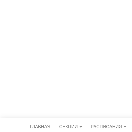
СПОРТИВН
центральный стадион городского 
ГЛАВНАЯ
СЕКЦИИ
РАСПИСАНИЯ