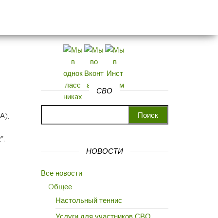
СВО
Найти:
А),
”.
НОВОСТИ
Все новости
Oбщее
Настольный теннис
Услуги для участников СВО