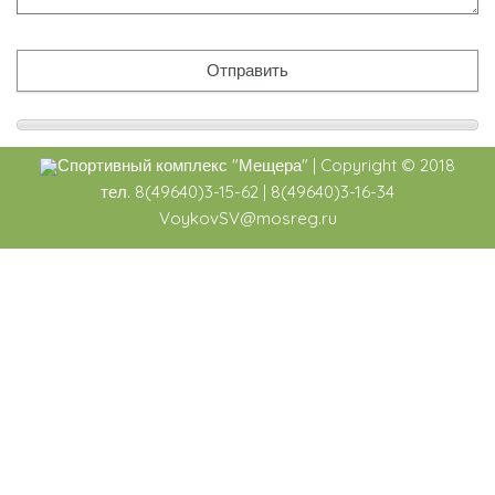
Спортивный комплекс
"Мещера"
|
Copyright ©
2018
тел. 8(49640)3-15-62 | 8(49640)3-16-34
VoykovSV@mosreg.ru