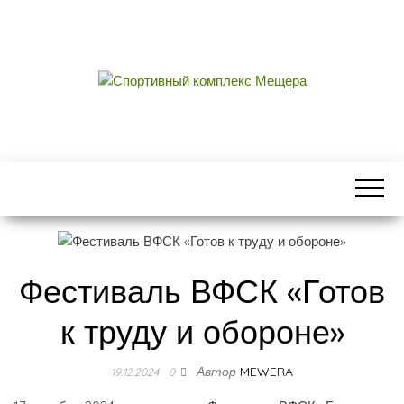
СПОРТИВНЫЙ
центральный стадион городского округа
Егорьевск
КОМПЛЕКС
МЕЩЕРА
Фестиваль ВФСК «Готов
к труду и обороне»
Автор
MEWERA
19.12.2024
0