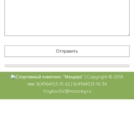
Спортивный комплекс
"Мещера"
|
Copyright ©
2018
тел. 8(49640)3-15-62 | 8(49640)3-16-34
VoykovSV@mosreg.ru