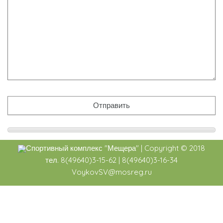
Спортивный комплекс
"Мещера"
|
Copyright ©
2018
тел. 8(49640)3-15-62 | 8(49640)3-16-34
VoykovSV@mosreg.ru