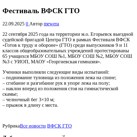
Фестиваль ВФСК ГТО
22.09.2025
0
Автор
mewera
22 сентября 2025 года на территории м.о. Егорьевск выездной
судейской бригадой Центра ГТО в рамках Фестиваля ВФСК
«Готов к труду и обороне» (ГТО) среди выпускников 9 и 11
классов общеобразовательных учреждений протестированы
65 учащихся МБОУ СОШ №1, МБОУ СОШ №2, МБОУ СОШ
№3 с УИОП, МАОУ «Георгиевская гимназия».
Ученики выполняли следующие виды испытаний:
– поднимание туловища из положения лежа на спине;
– сгибание и разгибание рук в упоре лежа на полу;
– наклон вперед из положения стоя на гимнастической
скамье;
– челночный бег 3×10 м;
– прыжок в длину с места.
Рубрика
Все новости
ВФСК ГТО