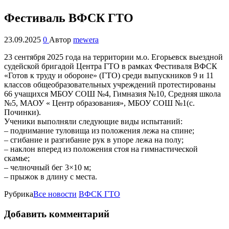
Фестиваль ВФСК ГТО
23.09.2025
0
Автор
mewera
23 сентября 2025 года на территории м.о. Егорьевск выездной
судейской бригадой Центра ГТО в рамках Фестиваля ВФСК
«Готов к труду и обороне» (ГТО) среди выпускников 9 и 11
классов общеобразовательных учреждений протестированы
66 учащихся МБОУ СОШ №4, Гимназия №10, Средняя школа
№5, МАОУ « Центр образования», МБОУ СОШ №1(с.
Починки).
Ученики выполняли следующие виды испытаний:
– поднимание туловища из положения лежа на спине;
– сгибание и разгибание рук в упоре лежа на полу;
– наклон вперед из положения стоя на гимнастической
скамье;
– челночный бег 3×10 м;
– прыжок в длину с места.
Рубрика
Все новости
ВФСК ГТО
Добавить комментарий