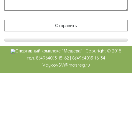
Спортивный комплекс
"Мещера"
|
Copyright ©
2018
тел. 8(49640)3-15-62 | 8(49640)3-16-34
VoykovSV@mosreg.ru