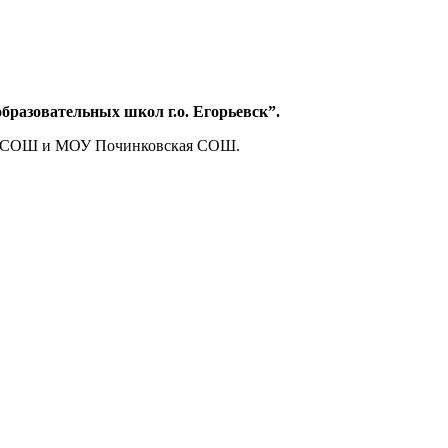
разовательных школ г.о. Егорьевск”.
ая СОШ и МОУ Починковская СОШ.