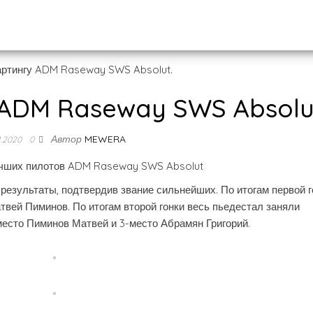
у ADM Raseway SWS Absolu
Автор
MEWERA
2.2020
0
лучших пилотов ADM Raseway SWS Absolut
результаты, подтвердив звание сильнейших. По итогам первой г
вей Пиминов. По итогам второй гонки весь пьедестал заняли
место Пиминов Матвей и 3-место Абрамян Григорий.