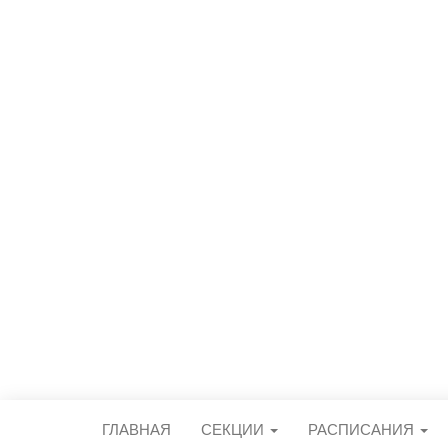
СПОРТИВН
центральный стадион городского 
ГЛАВНАЯ
СЕКЦИИ
РАСПИСАНИЯ