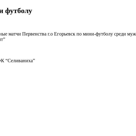
ни футболу
ьные матчи Первенства г.о Егорьевск по мини-футболу среди муж
нт”
ФК “Селиваниха”