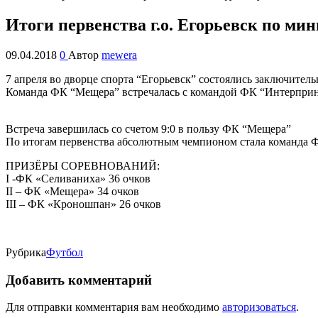
Итоги первенства г.о. Егорьевск по ми
09.04.2018
0
Автор
mewera
7 апреля во дворце спорта “Егорьевск” состоялись заключител
Команда ФК “Мещера” встречалась с командой ФК “Интерпри
Встреча завершилась со счетом 9:0 в пользу ФК “Мещера”
По итогам первенства абсолютным чемпионом стала команда 
ПРИЗЁРЫ СОРЕВНОВАНИЙ:
I -ФК «Селиваниха» 36 очков
II – ФК «Мещера» 34 очков
III – ФК «Кроношпан» 26 очков
Рубрика
Футбол
Добавить комментарий
Для отправки комментария вам необходимо
авторизоваться
.