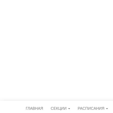
СПОРТИВН
центральный стадион городского 
ГЛАВНАЯ
СЕКЦИИ
РАСПИСАНИЯ