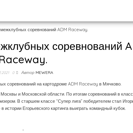
межклубных соревнований 
Raceway.
Автор
MEWERA
2.2021
0
бных соревнований на картодроме ADM Raceway в Мячково.
в Москвы и Московской области. По итогам соревнований в клас
изером. В старшем классе “Супер лига” победителем стал Игор
в истории Егорьевского картинга выиграть командный кубок.