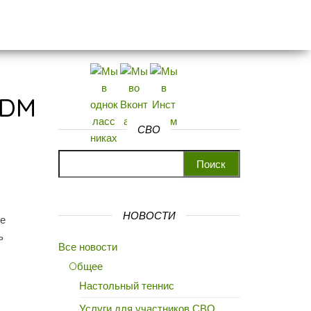
ADM
СВО
Найти:
НОВОСТИ
се
ь
Все новости
Oбщее
Настольный теннис
Услуги для участников СВО