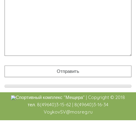
Спортивный комплекс
"Мещера"
|
Copyright ©
2018
тел. 8(49640)3-15-62 | 8(49640)3-16-34
VoykovSV@mosreg.ru