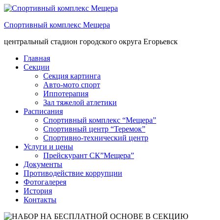
Спортивный комплекс Мещера
центральный стадион городского округа Егорьевск
Главная
Секции
Секция картинга
Авто-мото спорт
Иппотерапия
Зал тяжелой атлетики
Расписания
Спортивный комплекс “Мещера”
Спортивный центр “Теремок”
Спортивно-технический центр
Услуги и цены
Прейскурант СК”Мещера”
Документы
Противодействие коррупции
Фотогалерея
История
Контакты