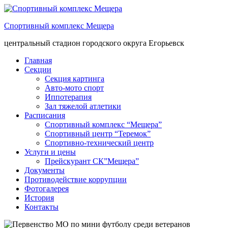
Спортивный комплекс Мещера
центральный стадион городского округа Егорьевск
Главная
Секции
Секция картинга
Авто-мото спорт
Иппотерапия
Зал тяжелой атлетики
Расписания
Спортивный комплекс “Мещера”
Спортивный центр “Теремок”
Спортивно-технический центр
Услуги и цены
Прейскурант СК”Мещера”
Документы
Противодействие коррупции
Фотогалерея
История
Контакты