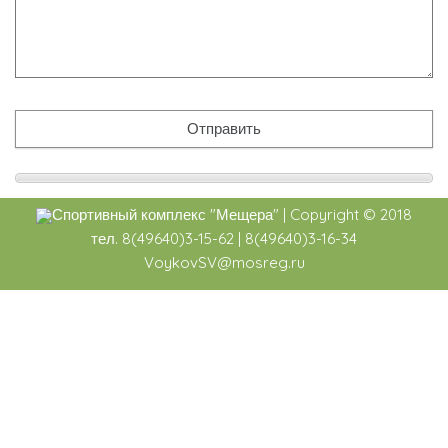
Спортивный комплекс
"Мещера"
|
Copyright ©
2018
тел. 8(49640)3-15-62 | 8(49640)3-16-34
VoykovSV@mosreg.ru