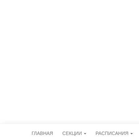
СПОРТИВН
центральный стадион городского 
ГЛАВНАЯ
СЕКЦИИ
РАСПИСАНИЯ