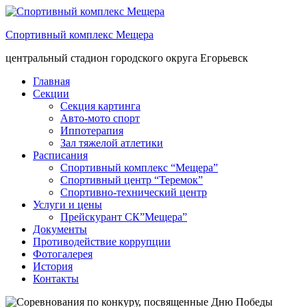
Спортивный комплекс Мещера
центральный стадион городского округа Егорьевск
Главная
Секции
Секция картинга
Авто-мото спорт
Иппотерапия
Зал тяжелой атлетики
Расписания
Спортивный комплекс “Мещера”
Спортивный центр “Теремок”
Спортивно-технический центр
Услуги и цены
Прейскурант СК”Мещера”
Документы
Противодействие коррупции
Фотогалерея
История
Контакты