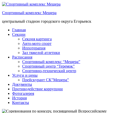
Спортивный комплекс Мещера
центральный стадион городского округа Егорьевск
Главная
Секции
Секция картинга
Авто-мото спорт
Иппотерапия
Зал тяжелой атлетики
Расписания
Спортивный комплекс “Мещера”
Спортивный центр “Теремок”
Спортивно-технический центр
Услуги и цены
Прейскурант СК”Мещера”
Документы
Противодействие коррупции
Фотогалерея
История
Контакты