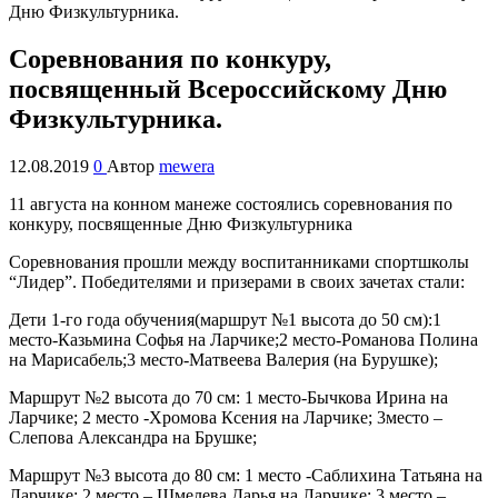
Соревнования по конкуру,
посвященный Всероссийскому Дню
Физкультурника.
12.08.2019
0
Автор
mewera
11 августа на конном манеже состоялись соревнования по
конкуру, посвященные Дню Физкультурника
Соревнования прошли между воспитанниками спортшколы
“Лидер”. Победителями и призерами в своих зачетах стали:
Дети 1-го года обучения(маршрут №1 высота до 50 см):1
место-Казьмина Софья на Ларчике;2 место-Романова Полина
на Марисабель;3 место-Матвеева Валерия (на Бурушке);
Маршрут №2 высота до 70 см: 1 место-Бычкова Ирина на
Ларчике; 2 место -Хромова Ксения на Ларчике; 3место –
Слепова Александра на Брушке;
Маршрут №3 высота до 80 см: 1 место -Саблихина Татьяна на
Ларчике; 2 место – Шмелева Дарья на Ларчике; 3 место –