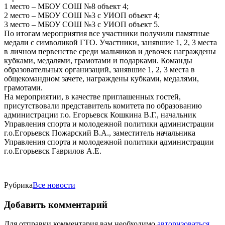
1 место – МБОУ СОШ №8 объект 4;
2 место – МБОУ СОШ №3 с УИОП объект 4;
3 место – МБОУ СОШ №3 с УИОП объект 5.
По итогам мероприятия все участники получили памятные
медали с символикой ГТО. Участники, занявшие 1, 2, 3 места
в личном первенстве среди мальчиков и девочек награждены
кубками, медалями, грамотами и подарками. Команды
образовательных организаций, занявшие 1, 2, 3 места в
общекомандном зачете, награждены кубками, медалями,
грамотами.
На мероприятии, в качестве приглашенных гостей,
присутствовали представитель комитета по образованию
администрации г.о. Егорьевск Кошкина В.Г., начальник
Управления спорта и молодежной политики администрации
г.о.Егорьевск Пожарский В.А., заместитель начальника
Управления спорта и молодежной политики администрации
г.о.Егорьевск Гаврилов А.Е.
Рубрика
Все новости
Добавить комментарий
Для отправки комментария вам необходимо
авторизоваться
.