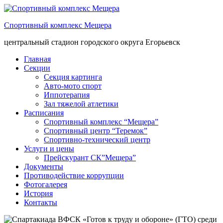
Спортивный комплекс Мещера
центральный стадион городского округа Егорьевск
Главная
Секции
Секция картинга
Авто-мото спорт
Иппотерапия
Зал тяжелой атлетики
Расписания
Спортивный комплекс “Мещера”
Спортивный центр “Теремок”
Спортивно-технический центр
Услуги и цены
Прейскурант СК”Мещера”
Документы
Противодействие коррупции
Фотогалерея
История
Контакты