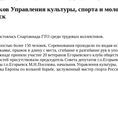
ов Управления культуры, спорта и мол
ск
остоялась Спартакиада ГТО среди трудовых коллективов.
ностью более 150 человек. Соревнования проходили по видам ис
камье, прыжок в длину с места, сгибание и разгибание рук в уп
киаде приняли участие 20 ветеранов Егорьевского клуба общест
остей присутствовали председатель Совета депутатов г.о.Егорье
ты г.о.Егорьевск М.Н.Посохова, начальник Управления культуры
 Европы по вольной борьбе, заслуженный мастер спорта Росси