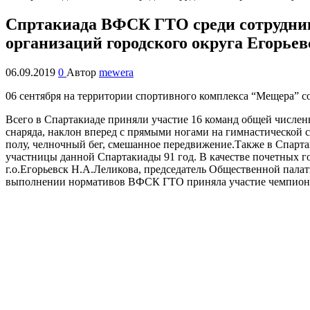
Спртакиада ВФСК ГТО среди сотрудник
организаций городского округа Егорьев
06.09.2019
0
Автор
mewera
06 сентября на территории спортивного комплекса “Мещера” с
Всего в Спартакиаде приняли участие 16 команд общей числен
снаряда, наклон вперед с прямыми ногами на гимнастической с
полу, челночный бег, смешанное передвижение.Также в Спарта
участницы данной Спартакиады 91 год. В качестве почетных г
г.о.Егорьевск Н.А.Леликова, председатель Общественной пала
выполнении нормативов ВФСК ГТО приняла участие чемпионка