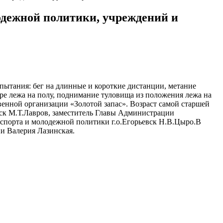
одежной политики, учреждений и
пытания: бег на длинные и короткие дистанции, метание
оре лежа на полу, поднимание туловища из положения лежа на
венной организации «Золотой запас». Возраст самой старшей
вск М.Т.Лавров, заместитель Главы Администрации
, спорта и молодежной политики г.о.Егорьевск Н.В.Цыро.В
и Валерия Лазинская.