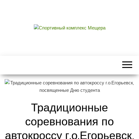
СПОРТИВНЫЙ
центральный стадион городского округа
Егорьевск
КОМПЛЕКС
МЕЩЕРА
Традиционные
соревнования по
автокроссу г.о.Егорьевск,