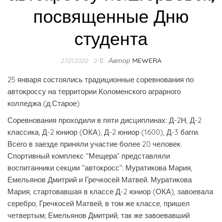
посвященные Дню
студента
Автор
MEWERA
27.01.2020
0
25 января состоялись традиционные соревнования по
автокроссу на территории Коломенского аграрного
колледжа (д.Старое)
Соревнования проходили в пяти дисциплинах: Д-2Н, Д-2
классика, Д-2 юниор (ОКА), Д-2 юниор (1600), Д-3 багги.
Всего в заезде приняли участие более 20 человек.
Спортивный комплекс “Мещера” представляли
воспитанники секции “автокросс”: Муратикова Мария,
Емельянов Дмитрий и Гречкосей Матвей. Муратикова
Мария, стартовавшая в классе Д-2 юниор (ОКА), завоевала
серебро, Гречкосей Матвей, в том же классе, пришел
четвертым; Емельянов Дмитрий, так же завоевавший