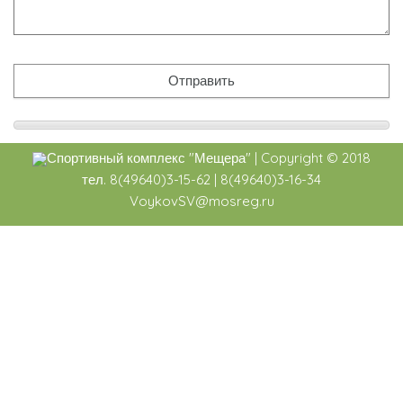
Спортивный комплекс
"Мещера"
|
Copyright ©
2018
тел. 8(49640)3-15-62 | 8(49640)3-16-34
VoykovSV@mosreg.ru