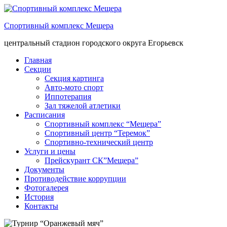
Спортивный комплекс Мещера
центральный стадион городского округа Егорьевск
Главная
Секции
Секция картинга
Авто-мото спорт
Иппотерапия
Зал тяжелой атлетики
Расписания
Спортивный комплекс “Мещера”
Спортивный центр “Теремок”
Спортивно-технический центр
Услуги и цены
Прейскурант СК”Мещера”
Документы
Противодействие коррупции
Фотогалерея
История
Контакты