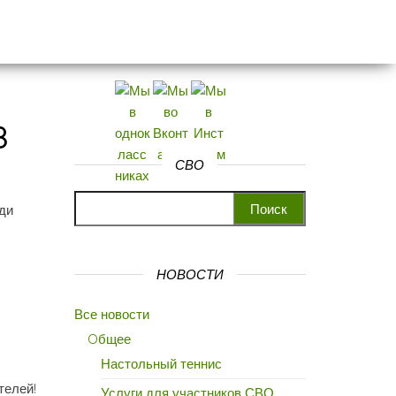
8
СВО
Найти:
ди
НОВОСТИ
Все новости
Oбщее
Настольный теннис
телей!
Услуги для участников СВО