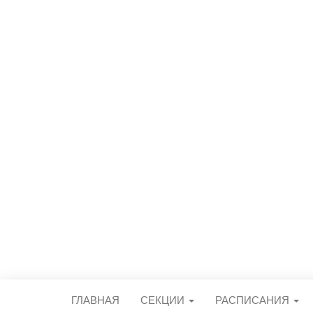
СПОРТИВН
центральный стадион городского 
ГЛАВНАЯ
СЕКЦИИ
РАСПИСАНИЯ