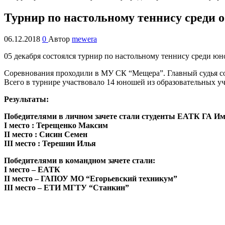
Турнир по настольному теннису среди 
06.12.2018
0
Автор
mewera
05 декабря состоялся турнир по настольному теннису среди юн
Соревнования проходили в МУ СК “Мещера”. Главный судья со
Всего в турнире участвовало 14 юношей из образовательных уч
Результаты:
Победителями в личном зачете стали студенты ЕАТК ГА Им
I место : Терещенко Максим
II место : Сисин Семен
III место : Терешин Илья
Победителями в командном зачете стали:
I место – ЕАТК
II место – ГАПОУ МО “Егорьевский техникум”
III место – ЕТИ МГТУ “Станкин”