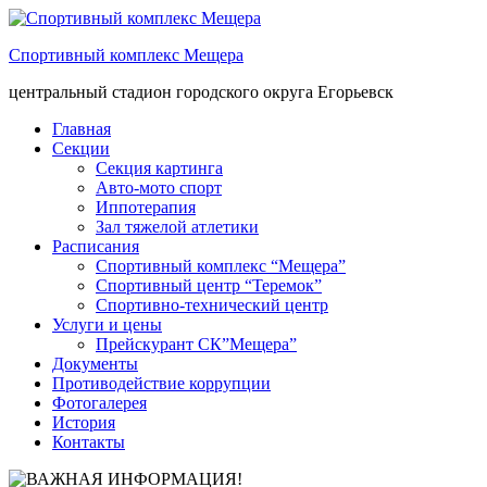
Спортивный комплекс Мещера
центральный стадион городского округа Егорьевск
Главная
Секции
Секция картинга
Авто-мото спорт
Иппотерапия
Зал тяжелой атлетики
Расписания
Спортивный комплекс “Мещера”
Спортивный центр “Теремок”
Спортивно-технический центр
Услуги и цены
Прейскурант СК”Мещера”
Документы
Противодействие коррупции
Фотогалерея
История
Контакты