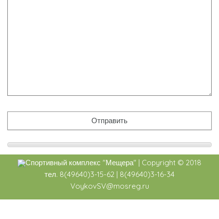
Спортивный комплекс
"Мещера"
|
Copyright ©
2018
тел. 8(49640)3-15-62 | 8(49640)3-16-34
VoykovSV@mosreg.ru