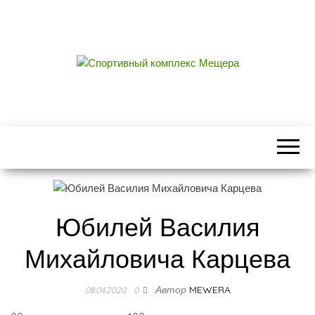
СПОРТИВНЫЙ
центральный стадион городского округа
Егорьевск
КОМПЛЕКС
МЕЩЕРА
Юбилей Василия
Михайловича Карцева
Автор
MEWERA
08.04.2020
0