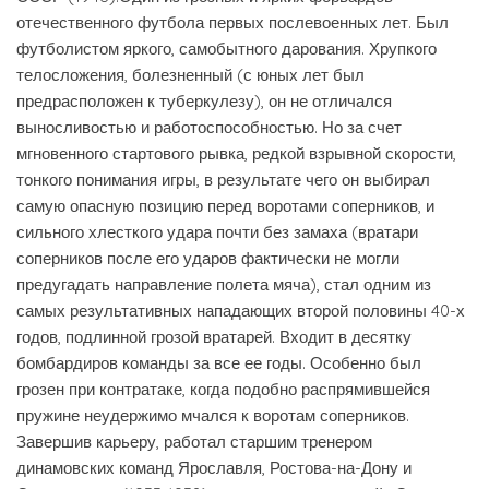
отечественного футбола первых послевоенных лет. Был
футболистом яркого, самобытного дарования. Хрупкого
телосложения, болезненный (с юных лет был
предрасположен к туберкулезу), он не отличался
выносливостью и работоспособностью. Но за счет
мгновенного стартового рывка, редкой взрывной скорости,
тонкого понимания игры, в результате чего он выбирал
самую опасную позицию перед воротами соперников, и
сильного хлесткого удара почти без замаха (вратари
соперников после его ударов фактически не могли
предугадать направление полета мяча), стал одним из
самых результативных нападающих второй половины 40-х
годов, подлинной грозой вратарей. Входит в десятку
бомбардиров команды за все ее годы. Особенно был
грозен при контратаке, когда подобно распрямившейся
пружине неудержимо мчался к воротам соперников.
Завершив карьеру, работал старшим тренером
динамовских команд Ярославля, Ростова-на-Дону и