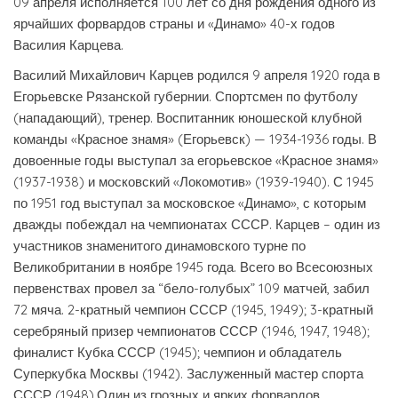
09 апреля исполняется 100 лет со дня рождения одного из
ярчайших форвардов страны и «Динамо» 40-х годов
Василия Карцева.
Василий Михайлович Карцев родился 9 апреля 1920 года в
Егорьевске Рязанской губернии. Спортсмен по футболу
(нападающий), тренер. Воспитанник юношеской клубной
команды «Красное знамя» (Егорьевск) — 1934-1936 годы. В
довоенные годы выступал за егорьевское «Красное знамя»
(1937-1938) и московский «Локомотив» (1939-1940). С 1945
по 1951 год выступал за московское «Динамо», с которым
дважды побеждал на чемпионатах СССР. Карцев – один из
участников знаменитого динамовского турне по
Великобритании в ноябре 1945 года. Всего во Всесоюзных
первенствах провел за “бело-голубых” 109 матчей, забил
72 мяча. 2-кратный чемпион СССР (1945, 1949); 3-кратный
серебряный призер чемпионатов СССР (1946, 1947, 1948);
финалист Кубка СССР (1945); чемпион и обладатель
Суперкубка Москвы (1942). Заслуженный мастер спорта
СССР (1948).Один из грозных и ярких форвардов