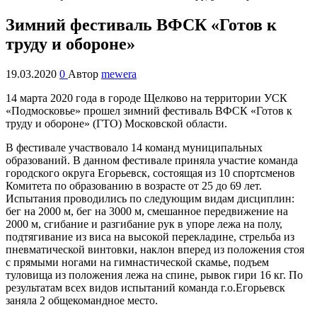
Зимний фестиваль ВФСК «Готов к
труду и обороне»
19.03.2020
0
Автор
mewera
14 марта 2020 года в городе Щелково на территории УСК
«Подмосковье» прошел зимний фестиваль ВФСК «Готов к
труду и обороне» (ГТО) Московской области.
В фестивале участвовало 14 команд муниципальных
образований. В данном фестивале приняла участие команда
городского округа Егорьевск, состоящая из 10 спортсменов
Комитета по образованию в возрасте от 25 до 69 лет.
Испытания проводились по следующим видам дисциплин:
бег на 2000 м, бег на 3000 м, смешанное передвижение на
2000 м, сгибание и разгибание рук в упоре лежа на полу,
подтягивание из виса на высокой перекладине, стрельба из
пневматической винтовки, наклон вперед из положения стоя
с прямыми ногами на гимнастической скамье, подъем
туловища из положения лежа на спине, рывок гири 16 кг. По
результатам всех видов испытаний команда г.о.Егорьевск
заняла 2 общекомандное место.